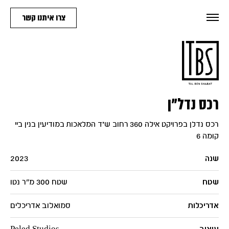
צרו איתנו קשר
רכס נדל"ן
רכס נדלן בפרויקט אילה 360 רחוב ש"ד המלאכות במודיעין בנין ביי
קומה 6
שנה
2023
שטח
שטח 300 מ"ר נטו
אדריכלות
סמואלוב אדריכלים