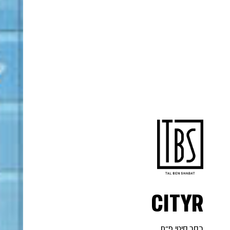
CITYR
בסר סיטי פ״ת